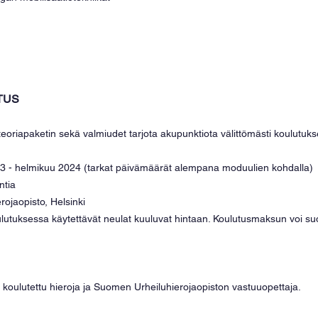
TUS
teoriapaketin sekä valmiudet tarjota akupunktiota välittömästi koulutuks
3 - helmikuu 2024 (tarkat päivämäärät alempana moduulien kohdalla)
ntia
ojaopisto, Helsinki
lutuksessa käytettävät neulat kuuluvat hintaan. Koulutusmaksun voi su
, koulutettu hieroja ja Suomen Urheiluhierojaopiston vastuuopettaja.