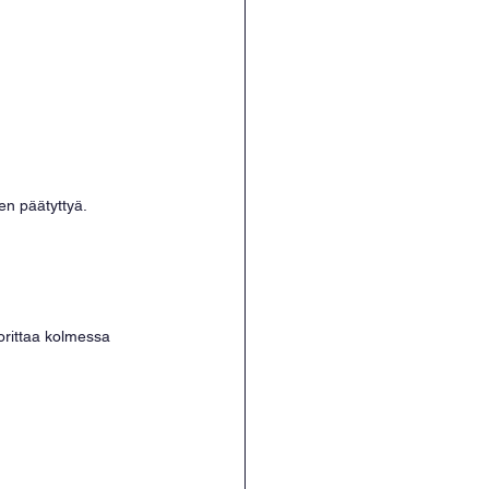
en päätyttyä. 
orittaa kolmessa 