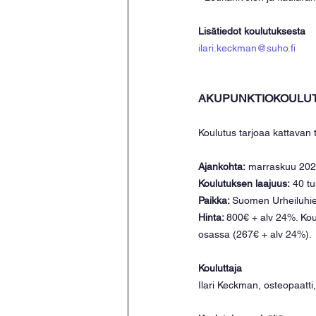
Lisätiedot koulutuksesta
ilari.keckman@suho.fi
AKUPUNKTIOKOULU
Koulutus tarjoaa kattavan 
Ajankohta:
 marraskuu 202
Koulutuksen laajuus:
 40 tu
Paikka: 
Suomen Urheiluhier
Hinta: 
800€ + alv 24%. Kou
osassa (267€ + alv 24%).
Kouluttaja
Ilari Keckman, osteopaatti