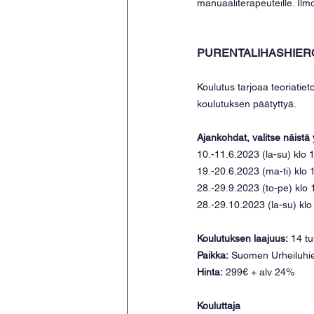
manuaaliterapeuteille. Il
PURENTALIHASHIE
Koulutus tarjoaa teoriatie
koulutuksen päätyttyä. 
Ajankohdat, valitse näistä 
10.-11.6.2023 (la-su) klo 
19.-20.6.2023 (ma-ti) klo 
28.-29.9.2023 (to-pe) klo
28.-29.10.2023 (la-su) kl
Koulutuksen laajuus:
 14 tu
Paikka:
 Suomen Urheiluhier
Hinta:
 299€ + alv 24%
Kouluttaja