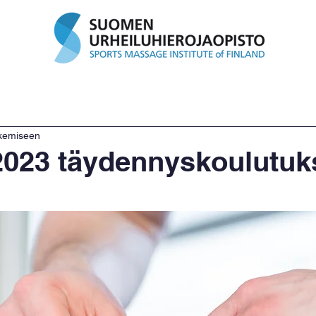
tukset
Palvelut
Ajanvaraus
Lahjakortit
He
ukemiseen
023 täydennyskoulutuk