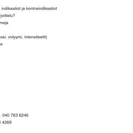
 indikaatiot ja kontraindikaatiot
joittelu?
ismeja
venssi, volyymi, intensiteetti)
le 
 p. 040 763 6246
4 4269