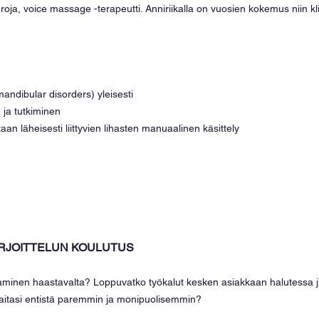
eroja, voice massage -terapeutti. Anniriikalla on vuosien kokemus niin kli
andibular disorders) yleisesti
 ja tutkiminen 
aan läheisesti liittyvien lihasten manuaalinen käsittely 
RJOITTELUN KOULUTUS
aminen haastavalta? Loppuvatko työkalut kesken asiakkaan halutessa 
kkaitasi entistä paremmin ja monipuolisemmin?