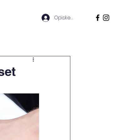
Opiskelijoille
nkilökunta
Info
Blogi
FAQ
set