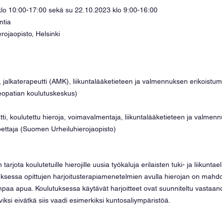
klo 10:00-17:00 sekä su 22.10.2023 klo 9:00-16:00
ntia
ojaopisto, Helsinki
, jalkaterapeutti (AMK), liikuntalääketieteen ja valmennuksen erikoistu
eopatian koulutuskeskus)
ti, koulutettu hieroja, voimavalmentaja, liikuntalääketieteen ja valmen
ettaja (Suomen Urheiluhierojaopisto)
arjota koulutetuille hierojille uusia työkaluja erilaisten tuki- ja liikunta
tuksessa opittujen harjoitusterapiamenetelmien avulla hierojan on mahdoll
mpaa apua. Koulutuksessa käytävät harjoitteet ovat suunniteltu vastaano
viksi eivätkä siis vaadi esimerkiksi kuntosaliympäristöä. 