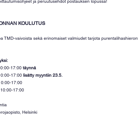
moittautumisohjeet ja peruutusehdot postauksen lopussa!
RONNAN KOULUTUS
toa TMD-vaivoista sekä erinomaiset valmiudet tarjota purentalihashieront
yksi:
10:00-17:00 
täynnä
10:00-17:00 
lisätty myyntiin 23.5.
 10:00-17:00
o 10:00-17:00
ntia
ojaopisto, Helsinki