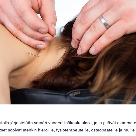
olla järjestetään ympäri vuoden lisäkoulutuksia, joita pitävät alamme 
et sopivat etenkin hierojille, fysioterapeuteille, osteopaateille ja muille 