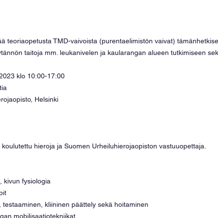
ää teoriaopetusta TMD-vaivoista (purentaelimistön vaivat) tämänhetkise
ytännön taitoja mm. leukanivelen ja kaularangan alueen tutkimiseen sek
.2023 klo 10:00-17:00
tia
ojaopisto, Helsinki
, koulutettu hieroja ja Suomen Urheiluhierojaopiston vastuuopettaja.
 kivun fysiologia
it 
 testaaminen, kliininen päättely sekä hoitaminen
gan mobilisaatiotekniikat