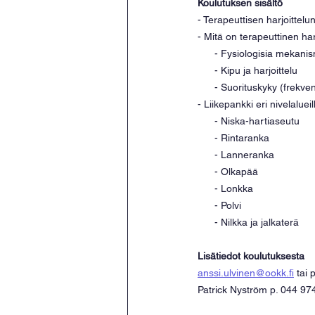
Koulutuksen sisältö
- Terapeuttisen harjoittelun
- Mitä on terapeuttinen har
      - Fysiologisia mekan
      - Kipu ja harjoittelu
      - Suorituskyky (frek
- Liikepankki eri nivelalueil
      - Niska-hartiaseutu
      - Rintaranka
      - Lanneranka
      - Olkapää
      - Lonkka
      - Polvi
      - Nilkka ja jalkaterä
Lisätiedot koulutuksesta
anssi.ulvinen@ookk.fi
 tai
Patrick Nyström p. 044 97