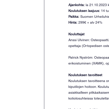
Ajankohta:
 la 21.10.2023 
Koulutuksen laajuus:
 14 tu
Paikka:
 Suomen Urheiluhier
Hinta:
 299€ + alv 24%
Kouluttajat
Anssi Ulvinen: Osteopaatti
opettaja (Ortopedisen ost
Patrick Nyström: Osteopaat
erikoistuminen (XAMK), op
Koulutuksen tavoitteet
Koulutuksen tavoitteena on t
kiputilojen hoitoon. Koulu
asiakkailleen pitkäaikaise
kotiolosuhteissa toteutetta