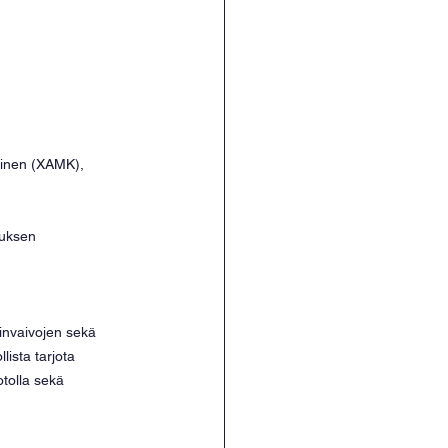
minen (XAMK), 
nuksen 
elinvaivojen sekä 
ista tarjota 
tolla sekä 