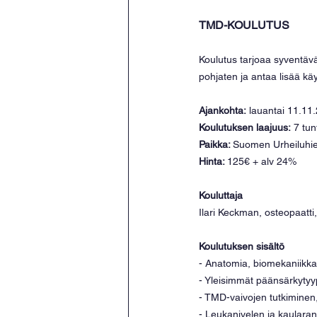
TMD-KOULUTUS
Koulutus tarjoaa syventäv
pohjaten ja antaa lisää kä
Ajankohta:
 lauantai 11.11
Koulutuksen laajuus:
 7 tun
Paikka: 
Suomen Urheiluhier
Hinta: 
125€ + alv 24%
Kouluttaja
Ilari Keckman, osteopaatti
Koulutuksen sisältö
- Anatomia, biomekaniikka,
- Yleisimmät päänsärkytyyp
- TMD-vaivojen tutkiminen,
- Leukanivelen ja kaularan