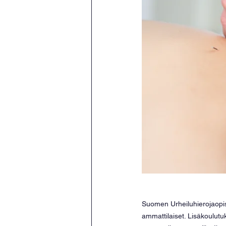
Suomen Urheiluhierojaopist
ammattilaiset. Lisäkoulutuks