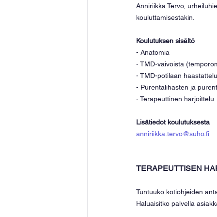
Anniriikka Tervo, urheiluhi
kouluttamisestakin.
Koulutuksen sisältö
- Anatomia
- TMD-vaivoista (temporom
- TMD-potilaan haastattelu
- Purentalihasten ja purent
- Terapeuttinen harjoittelu 
Lisätiedot koulutuksesta
anniriikka.tervo@suho.fi
TERAPEUTTISEN HA
Tuntuuko kotiohjeiden ant
Haluaisitko palvella asia