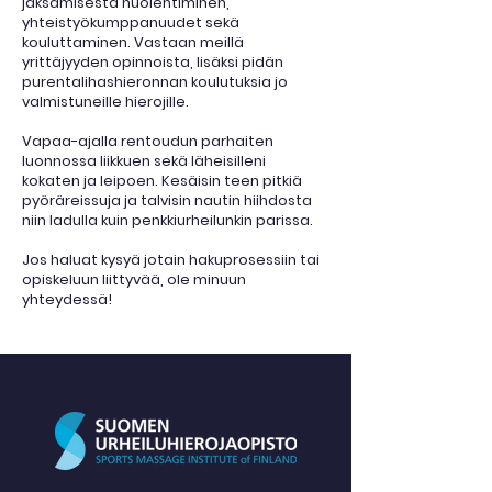
jaksamisesta huolehtiminen,
yhteistyökumppanuudet sekä
kouluttaminen. Vastaan meillä
yrittäjyyden opinnoista, lisäksi pidän
purentalihashieronnan koulutuksia jo
valmistuneille hierojille.
Vapaa-ajalla rentoudun parhaiten
luonnossa liikkuen sekä läheisilleni
kokaten ja leipoen. Kesäisin teen pitkiä
pyöräreissuja ja talvisin nautin hiihdosta
niin ladulla kuin penkkiurheilunkin parissa.
Jos haluat kysyä jotain hakuprosessiin tai
opiskeluun liittyvää, ole minuun
yhteydessä!