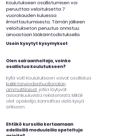
Koulutukseen osallistumisen voi
peruuttaa veloituksetta 7
vuorokauden kuluessa
ilmoittautumisesta. Tämän jälkeen
veloitukseton peruutus onnistuu
ainoastaan lääkärintodistuksella.
Usein kysytyt kysymykset
Olen sairaanhoitaja, voinko
osallistua koulutukseen?
Kyllä voit! Koulutukseen voivat osallistua
kaikki terveydenhuollonalan
ammattilaiset
, jotka löytyvät
asiaankuuluvista rekistereistä. Mikäli
olet opiskelija, kannattaa vielä kysyä
erikseen.
Ehtiikö kurssilla kertaamaan
edellisillä moduuleilla opeteltuja
asioita?