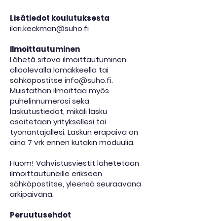
Lisätiedot koulutuksesta
ilari.keckman@suho.fi
Ilmoittautuminen
Lähetä sitova ilmoittautuminen
allaolevalla lomakkeella tai
sähköpostitse
info@suho.fi
.
Muistathan ilmoittaa myös
puhelinnumerosi sekä
laskutustiedot, mikäli lasku
osoitetaan yrityksellesi tai
työnantajallesi.
Laskun eräpäivä on
aina 7 vrk ennen kutakin moduulia.
Huom! Vahvistusviestit lähetetään
ilmoittautuneille erikseen
sähköpostitse, yleensä seuraavana
arkipäivänä.
Peruutusehdot