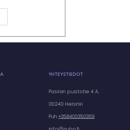
sen opiskelijan tarina -
ness
IA
YHTEYSTIEDOT
Pasilan puistotie 4 A,
00240 Helsinki
Puh:
+358400350359
info@suho.fi