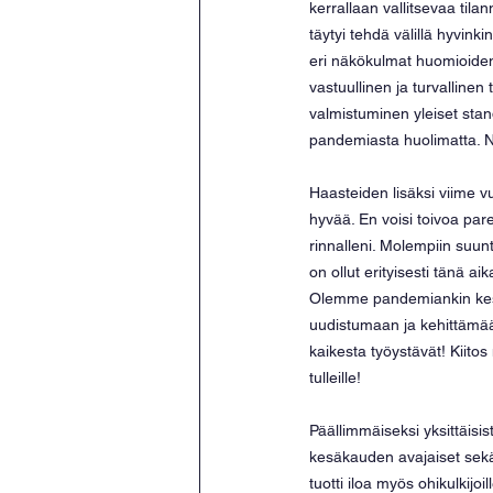
kerrallaan vallitsevaa tila
täytyi tehdä välillä hyvinki
eri näkökulmat huomioiden.
vastuullinen ja turvallinen
valmistuminen yleiset standa
pandemiasta huolimatta. Nä
Haasteiden lisäksi viime v
hyvää. En voisi toivoa pa
rinnalleni. Molempiin suunti
on ollut erityisesti tänä a
Olemme pandemiankin kesk
uudistumaan ja kehittämää
kaikesta työystävät! Kiit
tulleille!
Päällimmäiseksi yksittäisi
kesäkauden avajaiset sek
tuotti iloa myös ohikulkijoi