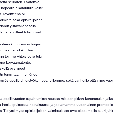
nnetta seuraten. Päätöksiä 
n nopealla aikataululla kaikki 
 Tavoitteena oli 
 toiminta sekä opiskelijoiden 
rdit ylittävällä tasolla 
mä tavoitteet toteutuivat.
uoteen kuului myös hurjasti 
rempaa henkilökuntaa 
in toimiva yhteistyö ja tuki 
ikana korvaamatonta. 
ellä pystyneet 
n toimintaamme. Kiitos 
os myös upeille yhteistyökumppaneillemme, sekä vanhoille että viime v
stä edellisvuoden tapahtumista nousee mieleen pitkän koronasulun jälkee
ä Keskuspuistossa heinäkuussa järjestämämme uudenlainen promootio
lle. Tietysti myös opiskelijoiden valmistujaiset ovat olleet meille suuri juhl