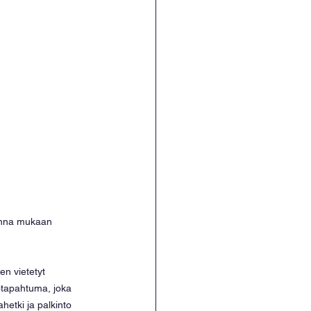
uonna mukaan 
n vietetyt 
tapahtuma, joka 
ahetki ja palkinto 