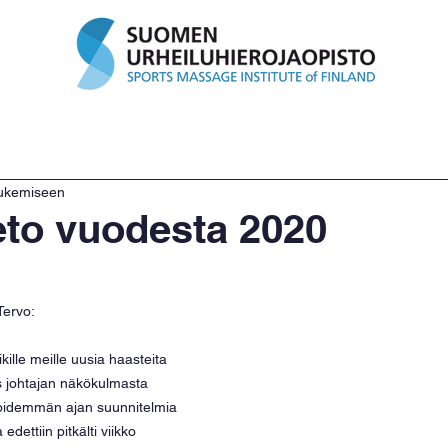
tukset
Palvelut
Ajanvaraus
Lahjakortit
He
lukemiseen
to vuodesta 2020
Tervo:
kille meille uusia haasteita 
 johtajan näkökulmasta 
a pidemmän ajan suunnitelmia 
edettiin pitkälti viikko 