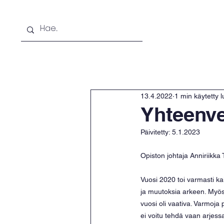
Etusivu
Opiskelijaksi
Lisäkoulu
13.4.2022
1 min käytetty 
Yhteenve
Päivitetty:
5.1.2023
Opiston johtaja Anniriikka 
Vuosi 2020 toi varmasti kai
ja muutoksia arkeen. Myös
vuosi oli vaativa. Varmoj
ei voitu tehdä vaan arjessa 