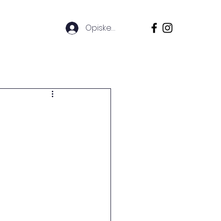
Opiskelijoille
nkilökunta
Info
Blogi
FAQ