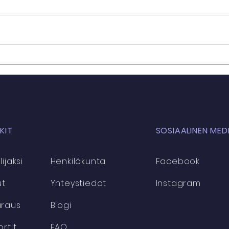
Suhon juoksuklubi starttaa
Enti
taas 1.4.
You
NKIT
SOSIAALINEN MED
ijaksi
Henkilökunta
Facebook
ut
Yhteystiedot
Instagram
araus
Blogi
ortit
FAQ