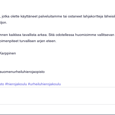
le, jotka olette käyttäneet palveluitamme tai ostaneet lahjakortteja läheis
ljon. 
nen kaikkea tavallista arkea. Sitä odotellessa huomioimme vallitsevan t
oimenpiteet turvallisen arjen eteen.
 Karppinen
suomenurheiluhierojaopisto
sto
#hierojakoulu
#urheiluhierojakoulu