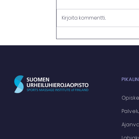
Kirjoita kommentti...
Entisen opiskelijan tarina -
Vladi
PIKALI
Opiskel
Palvel
Ajanv
Lahjak