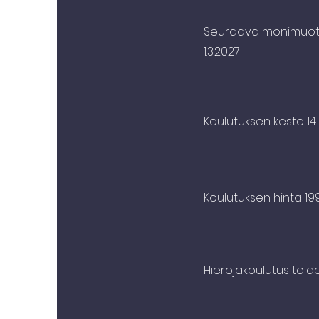
Seuraava monimuoto
1.3.2027
Koulutuksen kesto 14
Koulutuksen hinta 1
Hierojakoulutus töi