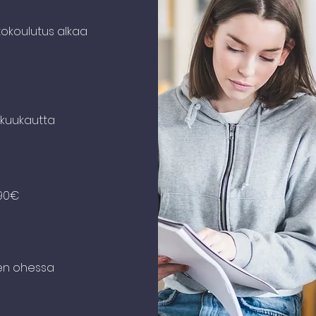
koulutus alkaa
 kuukautta
990€
den ohessa