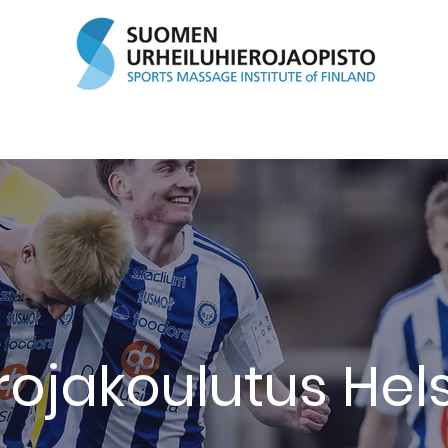
tukset
Palvelut
Ajanvaraus
Lahjakortit
He
rojakoulutus Hels