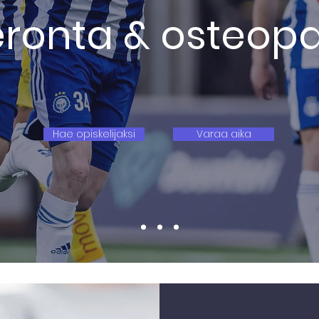
eronta & osteopa
Hae opiskelijaksi
Varaa aika