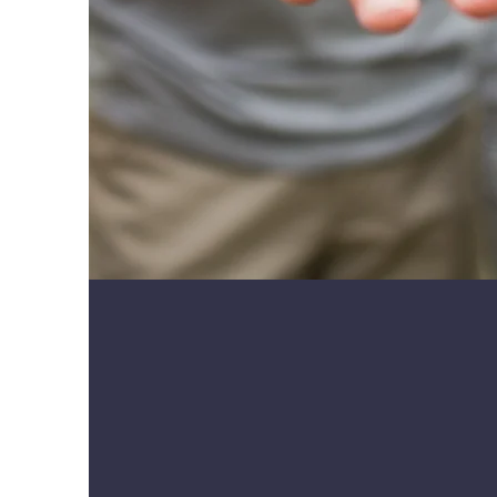
Hierojakoul
monimuoto-op