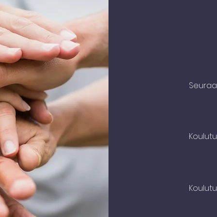
Hiero
Seuraav
Koulutu
Koulut