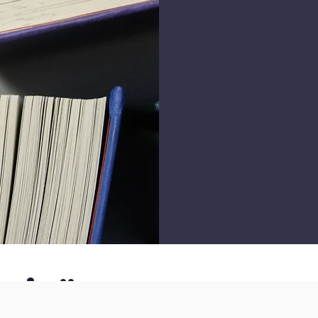
valmistu
ammattil
OOKK:
valmistun
on opisk
Suhon o
jatko-op
eitä Instagram