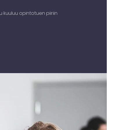
u kuuluu opintotuen piiriin