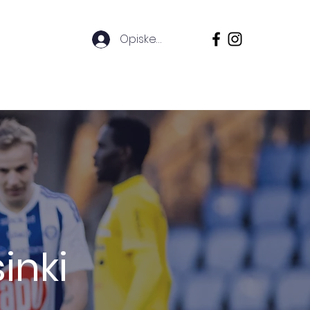
Opiskelijoille
nkilökunta
Info
Blogi
FAQ
inki