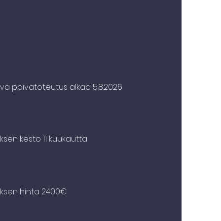
jaksi opiskelu
a päivätoteutus alkaa 5.8.2026
ksen kesto 11 kuukautta
uksen hinta 2400€