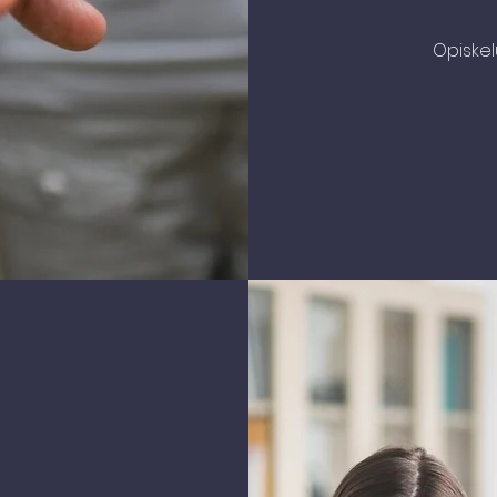
Opiskel
utus
intoina