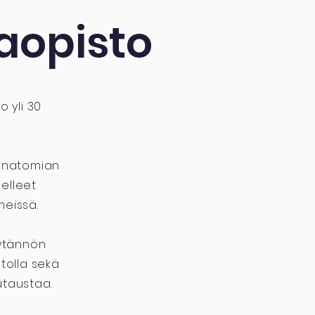
aopisto
 yli 30
 anatomian
elleet
meissä.
äytännön
tolla sekä
utaustaa.