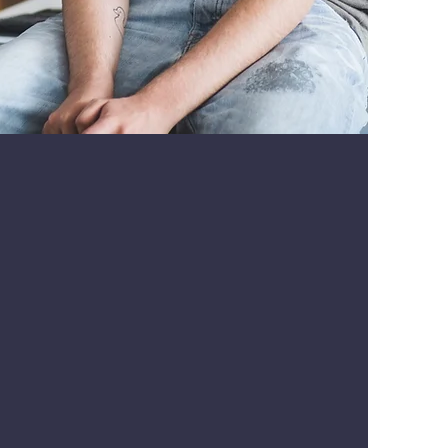
s polku jatko-
pintoihin
 yhteistyötä Pasilassa
an Ortopedisen Osteopatian
eskuksen kanssa. OOKK:sta