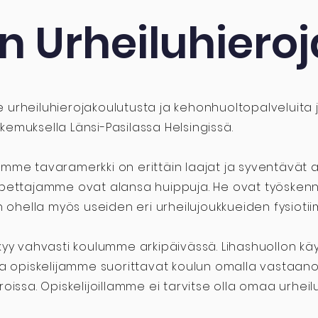
 Urheiluhieroj
urheiluhierojakoulutusta ja kehonhuoltopalveluita jo
emuksella Länsi-Pasilassa Helsingissä.
mme tavaramerkki on erittäin laajat ja syventävät
pettajamme ovat alansa huippuja. He ovat työskenn
ön ohella myös useiden eri urheilujoukkueiden fysiotii
kyy vahvasti koulumme arkipäivässä. Lihashuollon k
ua opiskelijamme suorittavat koulun omalla vastaano
roissa. Opiskelijoillamme ei tarvitse olla omaa urheil