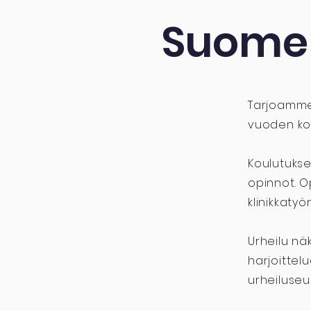
Suomen
Tarjoamme 
vuoden kok
Koulutukse
opinnot. O
klinikkaty
Urheilu nä
harjoittel
urheiluseu