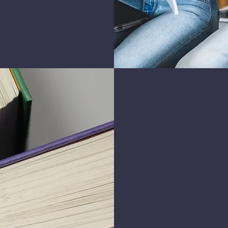
Valmi
o
Teemme
sijaitsev
Koulutusk