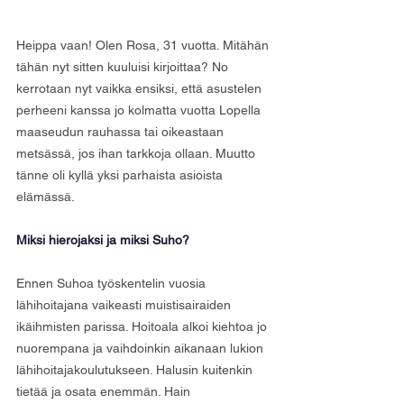
Heippa vaan! Olen Rosa, 31 vuotta. Mitähän 
tähän nyt sitten kuuluisi kirjoittaa? No 
kerrotaan nyt vaikka ensiksi, että asustelen 
perheeni kanssa jo kolmatta vuotta Lopella 
maaseudun rauhassa tai oikeastaan 
metsässä, jos ihan tarkkoja ollaan. Muutto 
tänne oli kyllä yksi parhaista asioista 
elämässä.
Miksi hierojaksi ja miksi Suho?
Ennen Suhoa työskentelin vuosia 
lähihoitajana vaikeasti muistisairaiden 
ikäihmisten parissa. Hoitoala alkoi kiehtoa jo 
nuorempana ja vaihdoinkin aikanaan lukion 
lähihoitajakoulutukseen. Halusin kuitenkin 
tietää ja osata enemmän. Hain 