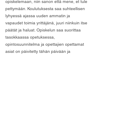
opiskelemaan, niin sanon että mene, et tule 
pettymään. Koulutuksesta saa suhteellisen 
lyhyessä ajassa uuden ammatin ja 
vapaudet toimia yrittäjänä, juuri niinkuin itse 
päätät ja haluat. Opiskelun saa suorittaa 
tasokkaassa opetuksessa, 
opintosuunnitelma ja opettajien opettamat 
asiat on päivitetty tähän päivään ja 
perustuvat vahvasti tutkittuun tietoon - tämä 
on erittäin iso plussa.
Kiitos Suho, että olitte yksi hyvä päätös 
elämässäni!
IG: hierojarosa
www.rosaleskinen.fi
Haku koulutuksiimme on käynnissä ympäri 