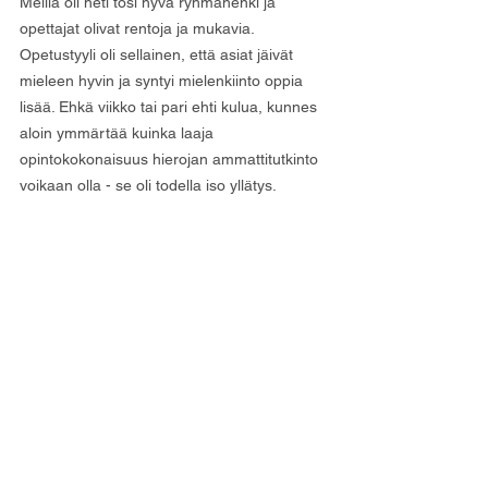
Meillä oli heti tosi hyvä ryhmähenki ja 
opettajat olivat rentoja ja mukavia. 
Opetustyyli oli sellainen, että asiat jäivät 
mieleen hyvin ja syntyi mielenkiinto oppia 
lisää. Ehkä viikko tai pari ehti kulua, kunnes 
aloin ymmärtää kuinka laaja 
opintokokonaisuus hierojan ammattitutkinto 
voikaan olla - se oli todella iso yllätys.