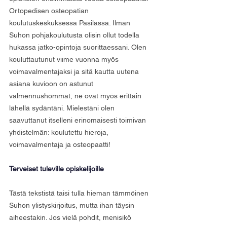
Ortopedisen osteopatian 
koulutuskeskuksessa Pasilassa. Ilman 
Suhon pohjakoulutusta olisin ollut todella 
hukassa jatko-opintoja suorittaessani. Olen 
kouluttautunut viime vuonna myös 
voimavalmentajaksi ja sitä kautta uutena 
asiana kuvioon on astunut 
valmennushommat, ne ovat myös erittäin 
lähellä sydäntäni. Mielestäni olen 
saavuttanut itselleni erinomaisesti toimivan 
yhdistelmän: koulutettu hieroja, 
voimavalmentaja ja osteopaatti!
Terveiset tuleville opiskelijoille
Tästä tekstistä taisi tulla hieman tämmöinen 
Suhon ylistyskirjoitus, mutta ihan täysin 
aiheestakin. Jos vielä pohdit, menisikö 