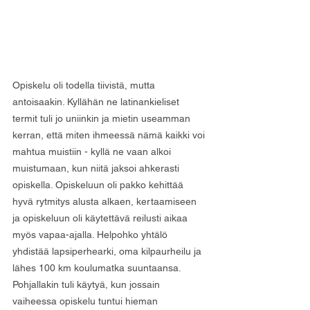
Opiskelu oli todella tiivistä, mutta 
antoisaakin. Kyllähän ne latinankieliset 
termit tuli jo uniinkin ja mietin useamman 
kerran, että miten ihmeessä nämä kaikki voi 
mahtua muistiin - kyllä ne vaan alkoi 
muistumaan, kun niitä jaksoi ahkerasti 
opiskella. Opiskeluun oli pakko kehittää 
hyvä rytmitys alusta alkaen, kertaamiseen 
ja opiskeluun oli käytettävä reilusti aikaa 
myös vapaa-ajalla. Helpohko yhtälö 
yhdistää lapsiperhearki, oma kilpaurheilu ja 
lähes 100 km koulumatka suuntaansa. 
Pohjallakin tuli käytyä, kun jossain 
vaiheessa opiskelu tuntui hieman 