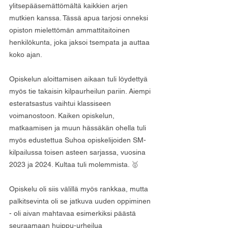
ylitsepääsemättömältä kaikkien arjen 
mutkien kanssa. Tässä apua tarjosi onneksi 
opiston mielettömän ammattitaitoinen 
henkilökunta, joka jaksoi tsempata ja auttaa 
koko ajan.
Opiskelun aloittamisen aikaan tuli löydettyä 
myös tie takaisin kilpaurheilun pariin. Aiempi 
esteratsastus vaihtui klassiseen 
voimanostoon. Kaiken opiskelun, 
matkaamisen ja muun hässäkän ohella tuli 
myös edustettua Suhoa opiskelijoiden SM-
kilpailussa toisen asteen sarjassa, vuosina 
2023 ja 2024. Kultaa tuli molemmista. 🥇
Opiskelu oli siis välillä myös rankkaa, mutta 
palkitsevinta oli se jatkuva uuden oppiminen 
- oli aivan mahtavaa esimerkiksi päästä 
seuraamaan huippu-urheilua 