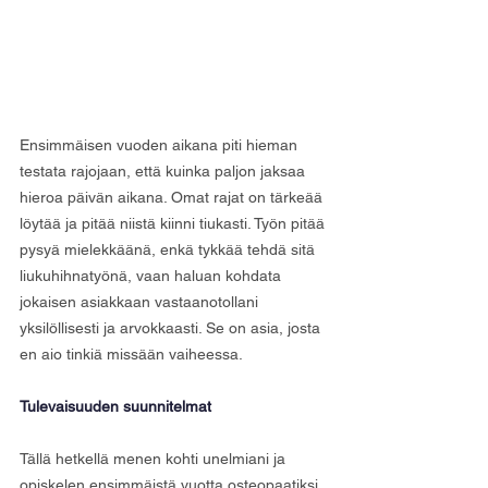
Ensimmäisen vuoden aikana piti hieman 
testata rajojaan, että kuinka paljon jaksaa 
hieroa päivän aikana. Omat rajat on tärkeää 
löytää ja pitää niistä kiinni tiukasti. Työn pitää 
pysyä mielekkäänä, enkä tykkää tehdä sitä 
liukuhihnatyönä, vaan haluan kohdata 
jokaisen asiakkaan vastaanotollani 
yksilöllisesti ja arvokkaasti. Se on asia, josta 
en aio tinkiä missään vaiheessa.
Tulevaisuuden suunnitelmat
Tällä hetkellä menen kohti unelmiani ja 
opiskelen ensimmäistä vuotta osteopaatiksi 