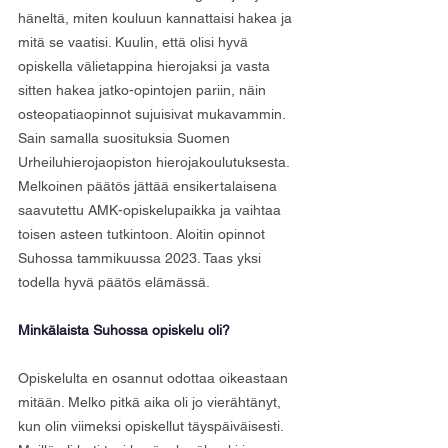
häneltä, miten kouluun kannattaisi hakea ja 
mitä se vaatisi. Kuulin, että olisi hyvä 
opiskella välietappina hierojaksi ja vasta 
sitten hakea jatko-opintojen pariin, näin 
osteopatiaopinnot sujuisivat mukavammin. 
Sain samalla suosituksia Suomen 
Urheiluhierojaopiston hierojakoulutuksesta. 
Melkoinen päätös jättää ensikertalaisena 
saavutettu AMK-opiskelupaikka ja vaihtaa 
toisen asteen tutkintoon. Aloitin opinnot 
Suhossa tammikuussa 2023. Taas yksi 
todella hyvä päätös elämässä.
Minkälaista Suhossa opiskelu oli?
Opiskelulta en osannut odottaa oikeastaan 
mitään. Melko pitkä aika oli jo vierähtänyt, 
kun olin viimeksi opiskellut täyspäiväisesti. 