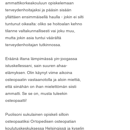
ammattikorkeakouluun opiskelemaan 
terveydenhoitajaksi ja pääsin sisään 
yllättäen ensimmäisellä haulla - jokin ei silti 
tuntunut oikealta: oliko se hoitoalan kehno 
tilanne valtakunnallisesti vai joku muu, 
mutta jokin asia tuntui väärältä 
terveydenhoitajan tutkinnossa.
Eräänä iltana lämpimässä yin-joogassa 
istuskellessani, sain suuren ahaa-
elämyksen. Olin käynyt viime aikoina 
osteopaatin vastaanotolla ja aloin miettiä, 
että siinähän on ihan mielettömän siisti 
ammatti. Se se on, musta tuleekin 
osteopaatti!
Puolisoni sukulainen opiskeli silloin 
osteopaatiksi Ortopedisen osteopatian 
koulutuskeskuksessa Helsingissä ja kyselin 