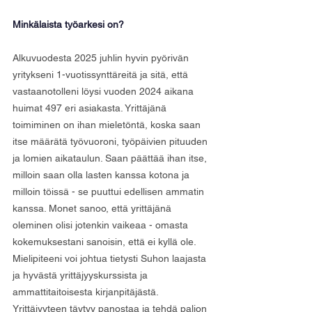
Minkälaista työarkesi on?
Alkuvuodesta 2025 juhlin hyvin pyörivän 
yritykseni 1-vuotissynttäreitä ja sitä, että 
vastaanotolleni löysi vuoden 2024 aikana 
huimat 497 eri asiakasta. Yrittäjänä 
toimiminen on ihan mieletöntä, koska saan 
itse määrätä työvuoroni, työpäivien pituuden 
ja lomien aikataulun. Saan päättää ihan itse, 
milloin saan olla lasten kanssa kotona ja 
milloin töissä - se puuttui edellisen ammatin 
kanssa. Monet sanoo, että yrittäjänä 
oleminen olisi jotenkin vaikeaa - omasta 
kokemuksestani sanoisin, että ei kyllä ole. 
Mielipiteeni voi johtua tietysti Suhon laajasta 
ja hyvästä yrittäjyyskurssista ja 
ammattitaitoisesta kirjanpitäjästä. 
Yrittäjyyteen täytyy panostaa ja tehdä paljon 