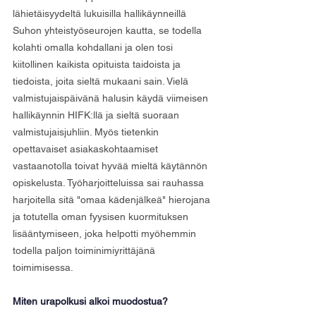
lähietäisyydeltä lukuisilla hallikäynneillä 
Suhon yhteistyöseurojen kautta, se todella 
kolahti omalla kohdallani ja olen tosi 
kiitollinen kaikista opituista taidoista ja 
tiedoista, joita sieltä mukaani sain. Vielä 
valmistujaispäivänä halusin käydä viimeisen 
hallikäynnin HIFK:llä ja sieltä suoraan 
valmistujaisjuhliin. Myös tietenkin 
opettavaiset asiakaskohtaamiset 
vastaanotolla toivat hyvää mieltä käytännön 
opiskelusta. Työharjoitteluissa sai rauhassa 
harjoitella sitä "omaa kädenjälkeä" hierojana 
ja totutella oman fyysisen kuormituksen 
lisääntymiseen, joka helpotti myöhemmin 
todella paljon toiminimiyrittäjänä 
toimimisessa.
Miten urapolkusi alkoi muodostua?