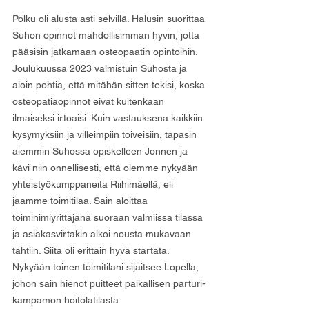
Polku oli alusta asti selvillä. Halusin suorittaa 
Suhon opinnot mahdollisimman hyvin, jotta 
pääsisin jatkamaan osteopaatin opintoihin. 
Joulukuussa 2023 valmistuin Suhosta ja 
aloin pohtia, että mitähän sitten tekisi, koska 
osteopatiaopinnot eivät kuitenkaan 
ilmaiseksi irtoaisi. Kuin vastauksena kaikkiin 
kysymyksiin ja villeimpiin toiveisiin, tapasin 
aiemmin Suhossa opiskelleen Jonnen ja 
kävi niin onnellisesti, että olemme nykyään 
yhteistyökumppaneita Riihimäellä, eli 
jaamme toimitilaa. Sain aloittaa 
toiminimiyrittäjänä suoraan valmiissa tilassa 
ja asiakasvirtakin alkoi nousta mukavaan 
tahtiin. Siitä oli erittäin hyvä startata. 
Nykyään toinen toimitilani sijaitsee Lopella, 
johon sain hienot puitteet paikallisen parturi-
kampamon hoitolatilasta.