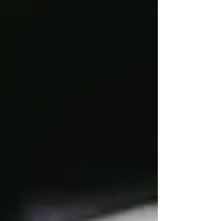
valmentaja sanoi minulle: "Jalkapallossa on
va