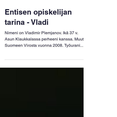
3 min käytetty lukemiseen
Entisen opiskelijan
tarina - Vladi
Nimeni on Vladimir Plemjanov. Ikä 37 v.
Asun Klaukkalassa perheeni kanssa. Muutin
Suomeen Virosta vuonna 2008. Työurani
aikana olen tehnyt kokin hommia,
maanrakennustöitä, ajanut trukkia ja tehnyt
varastohommia. Myös kreikkalais-
roomalainen paini on kuulunut elämääni
pitkään. Lapsena haaveilin aina jalkapallon
harrastamisesta, mutta meidän
paikkakunnalla se ei ollut mahdollista. Meillä
oli vain painitreenit. Muistan edelleen, kun